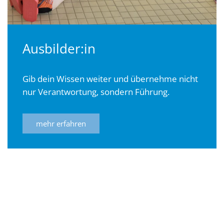
Ausbilder:in
Gib dein Wissen weiter und übernehme nicht
nur Verantwortung, sondern Führung.
mehr erfahren