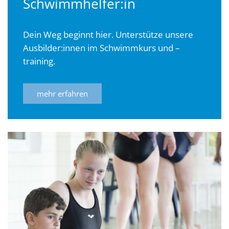
Schwimmhelfer:in
Dein Weg beginnt hier. Unterstütze unsere
Ausbilder:innen im Schwimmkurs und –
training.
mehr erfahren